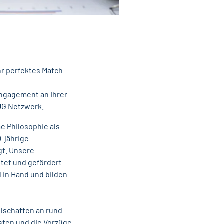
hr perfektes Match
Engagement an Ihrer
AÜG Netzwerk.
e Philosophie als
0-jährige
gt. Unsere
itet und gefördert
 in Hand und bilden
llschaften an rund
sten und die Vorzüge