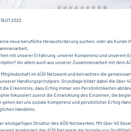
 18.07.2022
 eine neue berufliche Herausforderung suchen, oder als Kunde i
usammenarbeit,
stehen mit unserer Erfahrung, unserer Kompetenz und unserem 
chöpfen? Vor allem auch aus unserer Zusammenarbeit mit dem 
 Mitgliedschaft im AÜG Netzwerk und betrachten die gemeinsam
unserer Handlungsprinzipien. Grundlage bildet dabei die über 4
d die Erkenntnis, dass Erfolg immer von Persönlichkeiten abhän
hie fokussiert zuerst die Entwicklung des Einzelnen, die begle
e gehen bei uns soziale Kompetenz und persönlicher Erfolg Hand
glichen Handelns.
der einzigartigen Struktur des AÜG Netzwerkes. Mit über 40 Gese
esweit kombiniert das AÜG Netzwerk die Vorteile von Großfiliali