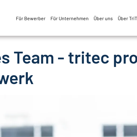
Für Bewerber
Für Unternehmen
Über uns
Über Tri
es Team - tritec pr
werk