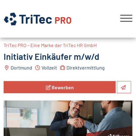
TriTec PRO – Eine Marke der TriTec HR GmbH
Initiativ Einkäufer m/w/d
Dortmund
Vollzeit
Direktvermittlung
Bewerben