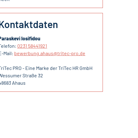
Kontaktdaten
Paraskevi Iosifidou
Telefon:
0231 58441921
E-Mail:
bewerbung.ahaus@tritec-pro.de
TriTec PRO - Eine Marke der TriTec HR GmbH
Wessumer Straße 32
48683 Ahaus