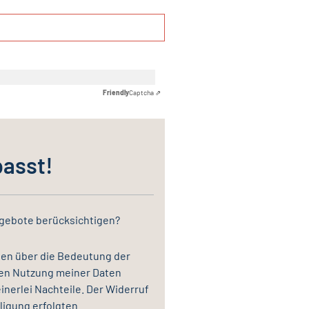
Friendly
Captcha ⇗
passt!
ngebote berücksichtigen?
en über die Bedeutung der
eren Nutzung meiner Daten
nerlei Nachteile. Der Widerruf
ligung erfolgten